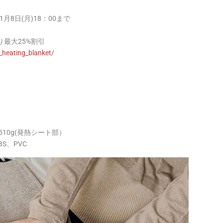
1月8日(月)18：00まで
より最大25%割引
heating_blanket/
）
約510g(発熱シート部）
S、PVC