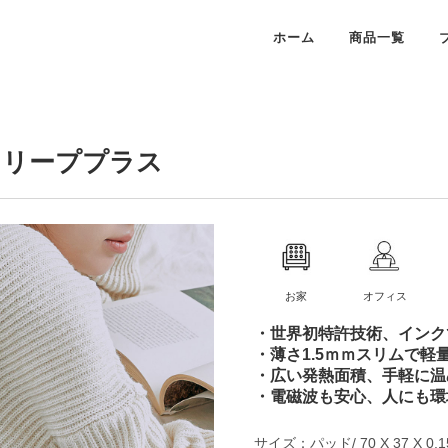
ホーム
商品一覧
 スリーププラス
お家
オフィス
・世界初特許技術、インク
・薄さ1.5ｍｍスリムで
・広い発熱面積、手軽に温
・電磁波も安心、人にも環
サイズ：パッド/ 70 X 37 X 0.1