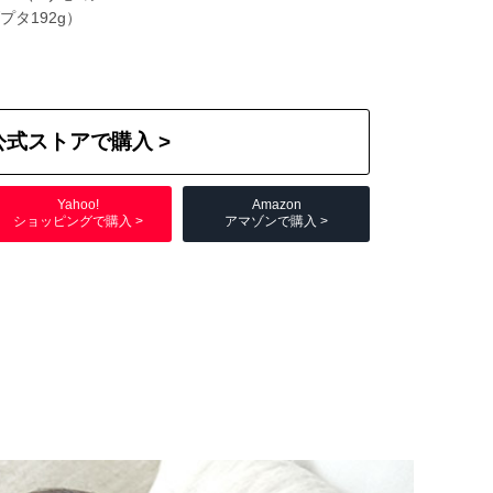
プタ192g）
公式ストアで購入 >
Yahoo!
Amazon
ショッピングで購入 >
アマゾンで購入 >