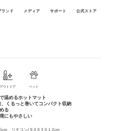
ブランド
メディア
サポート
公式ストア
アウトドア
ペット
で温めるホットマット
軽量、くるっと巻いてコンパクト収納
める
境にもやさしい
5cm、リモコン/ 9.3 X 3 X 1.2cm