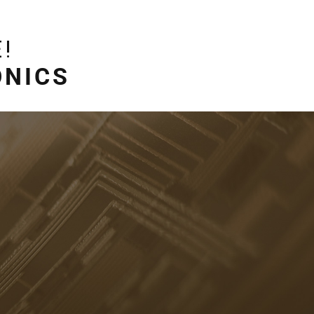
!
ONICS