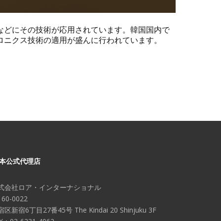
などにその技術が応用されています。韓国国内で
ロニクス技術の適用が盛んに行われています。
本公式代理店
式会社ロア・インターナショナル
60-0022
区新宿6丁目27番45号 The Kindai 20 Shinjuku 3F