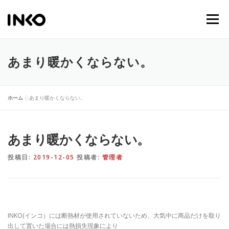
メニュー
ホーム
商品一覧
ブランド
メディア
あまり暖かくならない。
サポート
公式ストア
ホーム
»
あまり暖かくならない。
あまり暖かくならない。
投稿日:
2019-12-05
投稿者:
管理者
INKO(インコ）には断熱材が使用されていないため、大気中に商品だけを取り
出して置いた場合には熱損失現象により