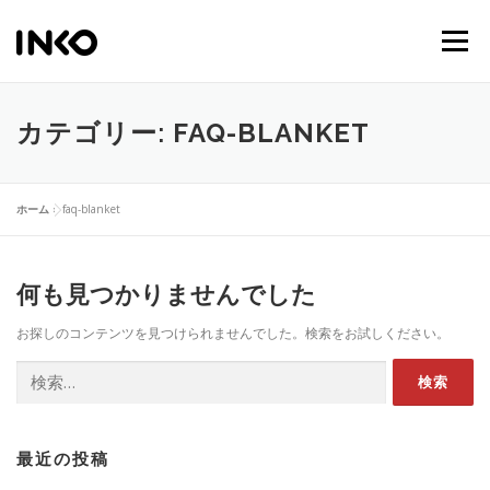
メニュー
ホーム
商品一覧
ブランド
メディア
カテゴリー:
FAQ-BLANKET
サポート
公式ストア
ホーム
»
faq-blanket
何も見つかりませんでした
お探しのコンテンツを見つけられませんでした。検索をお試しください。
最近の投稿